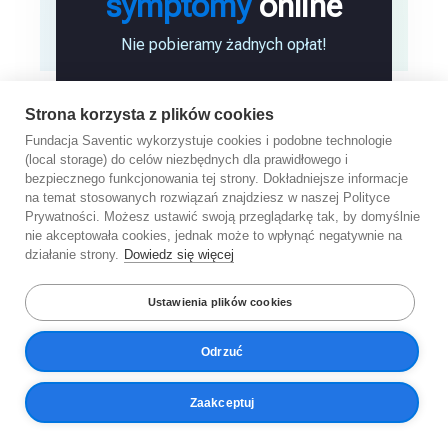
symptomy
online
Nie pobieramy żadnych opłat!
Strona korzysta z plików cookies
Zgłoś przypadek
Fundacja Saventic wykorzystuje cookies i podobne technologie
(local storage) do celów niezbędnych dla prawidłowego i
bezpiecznego funkcjonowania tej strony. Dokładniejsze informacje
na temat stosowanych rozwiązań znajdziesz w naszej Polityce
Prywatności. Możesz ustawić swoją przeglądarkę tak, by domyślnie
nie akceptowała cookies, jednak może to wpłynąć negatywnie na
działanie strony.
Dowiedz się więcej
Ustawienia plików cookies
Odrzuć
Od 2019 roku Fundacja Saventic pomaga
Zaakceptuj
pacjentom w poszukiwaniu wczesnych i
dokładnych diagnoz chorób rzadkich.