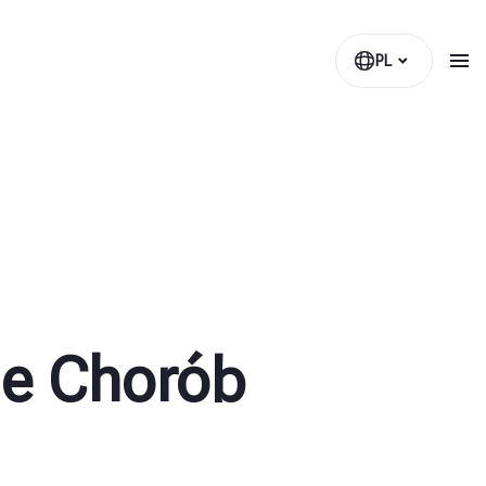
PL
ie Chorób