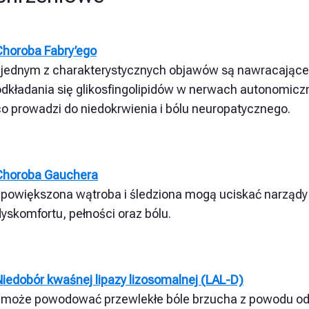
Choroba Fabry’ego
:
jednym z charakterystycznych objawów są nawracające bó
odkładania się glikosfingolipidów w nerwach autonomiczn
co prowadzi do niedokrwienia i bólu neuropatycznego.
Choroba Gauchera
powiększona wątroba i śledziona mogą uciskać narządy
yskomfortu, pełności oraz bólu.
Niedobór kwaśnej lipazy lizosomalnej (LAL-D)
:
może powodować przewlekłe bóle brzucha z powodu odkł