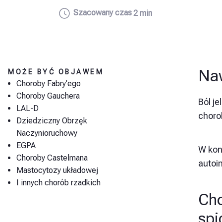
Szacowany czas
2 min
Naw
MOŻE BYĆ OBJAWEM
Choroby Fabry’ego
Choroby Gauchera
Ból je
LAL-D
chorob
Dziedziczny Obrzęk
Naczynioruchowy
EGPA
W kon
Choroby Castelmana
autoi
Mastocytozy układowej
I innych chorób rzadkich
Cho
spi