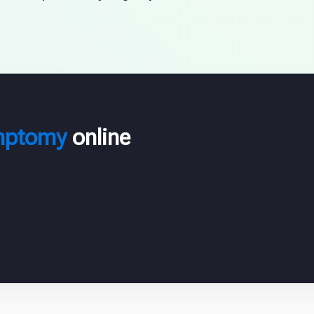
mptomy
online