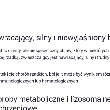
racający, silny i niewyjaśniony bó
lit to częsty, ale niespecyficzny objaw, który w niektór
ę rzadką, zwłaszcza gdy jest nawracający, silny i trudny
tekście chorób rzadkich, ból jelit może być wynikiem ró
mmunologicznych lub hematologicznych:
roby metaboliczne i lizosomaln
chrzeniowe