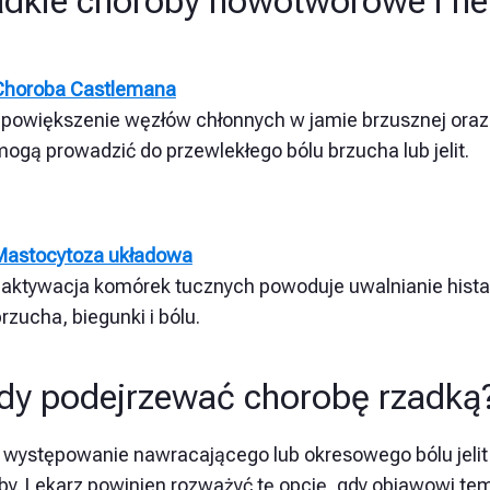
dkie choroby nowotworowe i he
Choroba Castlemana
:
powiększenie węzłów chłonnych w jamie brzusznej oraz
ogą prowadzić do przewlekłego bólu brzucha lub jelit.
Mastocytoza układowa
aktywacja komórek tucznych powoduje uwalnianie hista
rzucha, biegunki i bólu.
dy podejrzewać chorobę rzadką
występowanie nawracającego lub okresowego bólu jelit 
by. Lekarz powinien rozważyć tę opcję, gdy objawowi tem