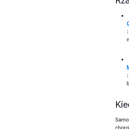
Rza
m
:
b
Kie
Samo 
choro