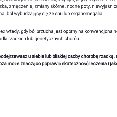
zka, zmęczenie, zmiany skórne, nocne poty, niewyjaśnion
ha, ból wybudzający się ze snu lub organomegalia.
eż wtedy, gdy ból brzucha jest oporny na konwencjonalne 
adki rzadkich lub genetycznych chorób.
podejrzewasz u siebie lub bliskiej osoby chorobę rzadką, 
oza może znacząco poprawić skuteczność leczenia i jako