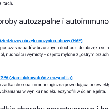
elitach.
roby autozapalne i autoimmuno
Dziedziczny obrzęk naczynioruchowy (HAE)
podczas napadów brzusznych dochodzi do obrzęku ściany
ból, nudności i wymioty – często mylone z „ostrym brzuc
GPA (ziarniniakowatość z eozynofilią)
:
rzadka choroba immunologiczna powodująca przewlekły 
chłaniania w wyniku nacieku eozynofili w ścianie jelita.