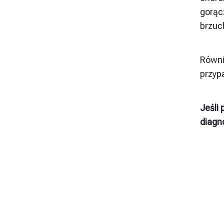
gorąc
brzuc
Równi
przyp
Jeśli 
diagn