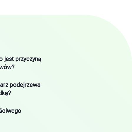
o jest przyczyną
awów?
karz podejrzewa
dką?
aściwego