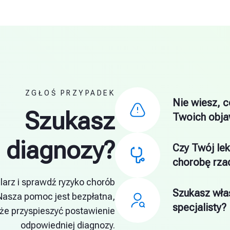
ZGŁOŚ PRZYPADEK
Nie wiesz, c
Szukasz
Twoich obj
diagnozy?
Czy Twój le
chorobę rza
larz i sprawdź ryzyko chorób
Szukasz wł
Nasza pomoc jest bezpłatna,
specjalisty?
że przyspieszyć postawienie
odpowiedniej diagnozy.