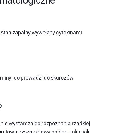
matologiczne
 stan zapalny wywołany cytokinami
miny, co prowadzi do skurczów
?
nie wystarcza do rozpoznania rzadkiej
u towarzyszą objawy ogólne, takie jak