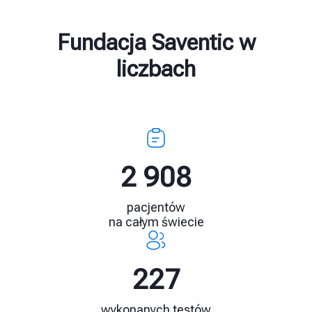
Fundacja Saventic w
liczbach
4 175
pacjentów
na całym świecie
327
wykonanych testów