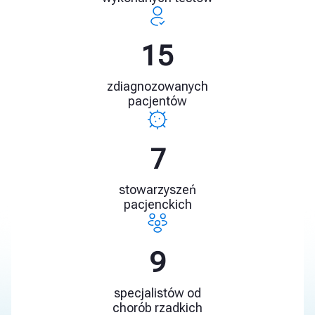
23
zdiagnozowanych
pacjentów
11
stowarzyszeń
pacjenckich
13
specjalistów od
chorób rzadkich