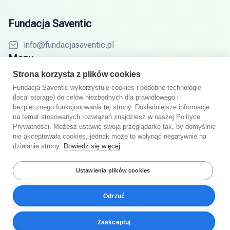
Fundacja Saventic
info@fundacjasaventic.pl
Menu
Strona korzysta z plików cookies
Cele
Fundacja Saventic wykorzystuje cookies i podobne technologie
Jak to działa
(local storage) do celów niezbędnych dla prawidłowego i
bezpiecznego funkcjonowania tej strony. Dokładniejsze informacje
Specjaliści
na temat stosowanych rozwiązań znajdziesz w naszej Polityce
Prywatności. Możesz ustawić swoją przeglądarkę tak, by domyślnie
Partnerzy
nie akceptowała cookies, jednak może to wpłynąć negatywnie na
działanie strony.
Dowiedz się więcej
Baza wiedzy
FAQ
Ustawienia plików cookies
Odrzuć
© 2026 Fundacja Saventic. Wszelkie prawa zastrzeżone.
Zaakceptuj
Polityka Prywatności
Regulamin